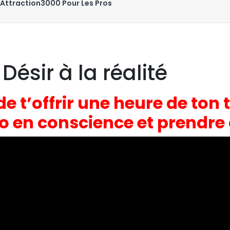
Attraction3000 Pour Les Pros
ésir à la réalité
de t’offrir une heure de to
éo en conscience et prendre 