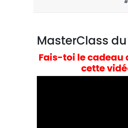
#
MasterClass du D
Fais-toi le cadeau 
cette vid