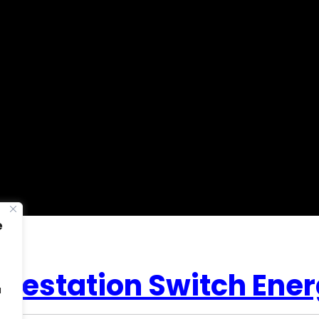
e
 prestation Switch Ene
u