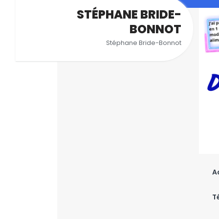
Aller
STÉPHANE BRIDE-
au
BONNOT
contenu
Stéphane Bride-Bonnot
A
T