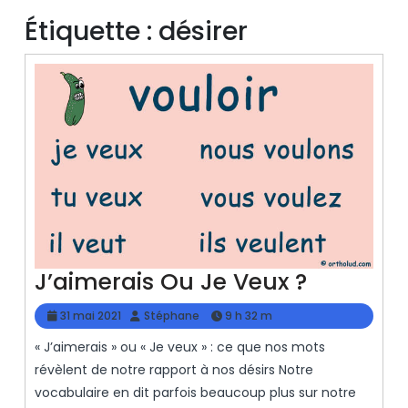
Étiquette :
désirer
J’aimera
J’aimerais Ou Je Veux ?
Ou
31
Stéphane
31 mai 2021
Stéphane
9 h 32 m
Je
mai
« J’aimerais » ou « Je veux » : ce que nos mots
2021
Veux
révèlent de notre rapport à nos désirs Notre
?
vocabulaire en dit parfois beaucoup plus sur notre