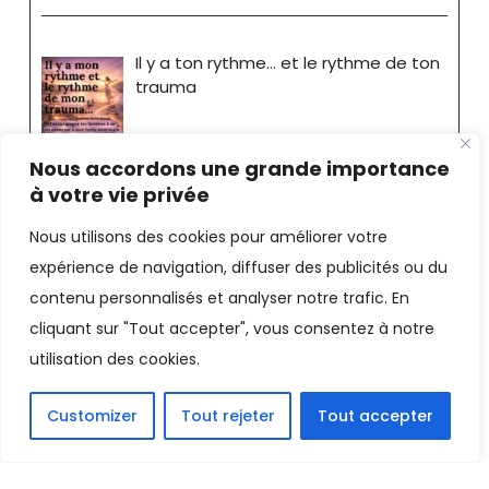
Il y a ton rythme… et le rythme de ton
trauma
Nous accordons une grande importance
à votre vie privée
Nous utilisons des cookies pour améliorer votre
expérience de navigation, diffuser des publicités ou du
Stéphane Bride-Bonnot
contenu personnalisés et analyser notre trafic. En
cliquant sur "Tout accepter", vous consentez à notre
Consultant - Coach |
Mentions
utilisation des cookies.
Légales
Facebook
LinkedIn
X
Email
PrintFriendly
Customizer
Tout rejeter
Tout accepter
Partager
sitemap
|
Coach loi d'attraction