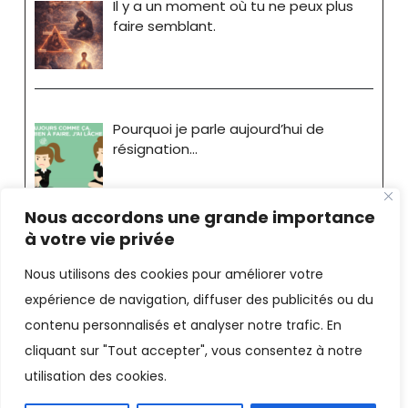
Il y a un moment où tu ne peux plus
faire semblant.
Pourquoi je parle aujourd’hui de
résignation…
Nous accordons une grande importance
à votre vie privée
Nous utilisons des cookies pour améliorer votre
expérience de navigation, diffuser des publicités ou du
Stéphane Bride-Bonnot
contenu personnalisés et analyser notre trafic. En
cliquant sur "Tout accepter", vous consentez à notre
Consultant - Coach |
Mentions
utilisation des cookies.
Légales
Facebook
LinkedIn
X
Email
PrintFriendly