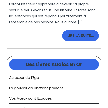
Enfant
Enfant intérieur : apprendre à devenir sa propre
2021
Intérieur
sécurité Nous avons tous une histoire. Et rares sont
La
les enfances qui ont répondu parfaitement à
Base
l’ensemble de nos besoins. Nous aurions {...}
LIRE
LIRE LA SUITE…
LA
SUITE…
Des Livres Audios En Or
Au cœur de l’Ego
Le pouvoir de l’instant présent
Vos Vœux sont Exaucés