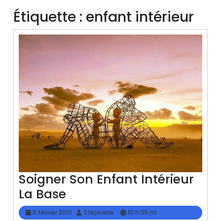
Étiquette :
enfant intérieur
Soigner Son Enfant Intérieur
Soigner
La Base
Son
11
Stéphane
11 février 2021
Stéphane
10 h 05 m
février