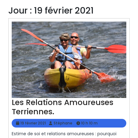
Jour :
19 février 2021
Les Relations Amoureuses
Les
Terriennes.
Relations
19
Stéphane
19 février 2021
Stéphane
10 h 10 m
Amoureuses
février
Estime de soi et relations amoureuses : pourquoi
2021