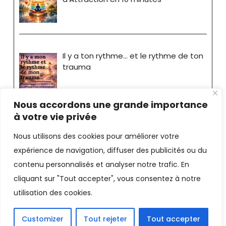
Il y a ton rythme… et le rythme de ton
trauma
Nous accordons une grande importance
à votre vie privée
Nous utilisons des cookies pour améliorer votre
expérience de navigation, diffuser des publicités ou du
Stéphane Bride-Bonnot
contenu personnalisés et analyser notre trafic. En
cliquant sur "Tout accepter", vous consentez à notre
Consultant - Coach |
Mentions
utilisation des cookies.
Légales
Facebook
LinkedIn
X
Email
PrintFriendly
Customizer
Tout rejeter
Tout accepter
Partager