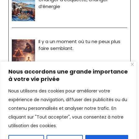
d’énergie
Il y a un moment où tu ne peux plus
faire semblant.
Nous accordons une grande importance
à votre vie privée
Nous utilisons des cookies pour améliorer votre
expérience de navigation, diffuser des publicités ou du
Stéphane Bride-Bonnot
contenu personnalisés et analyser notre trafic. En
cliquant sur "Tout accepter", vous consentez à notre
Consultant - Coach |
Mentions
utilisation des cookies.
Légales
Facebook
LinkedIn
X
Email
PrintFriendly