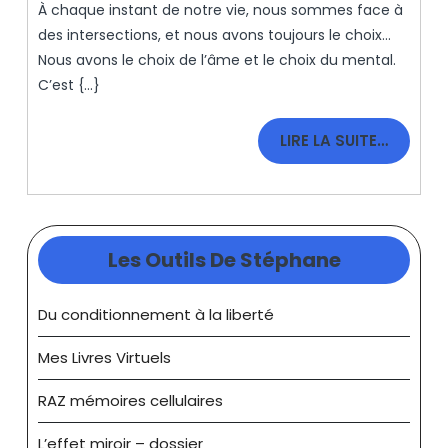
À chaque instant de notre vie, nous sommes face à
2021
Arbitre
des intersections, et nous avons toujours le choix…
Peut
Nous avons le choix de l’âme et le choix du mental.
Accélére
C’est {...}
Votre
LIRE
LIRE LA SUITE…
Vie
LA
SUITE…
Les Outils De Stéphane
Du conditionnement à la liberté
Mes Livres Virtuels
RAZ mémoires cellulaires
L’effet miroir – dossier