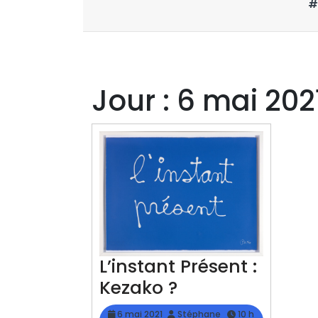
#
Jour :
6 mai 202
L’instant Présent :
L’instant
Kezako ?
Présent
6
Stéphane
6 mai 2021
Stéphane
10 h