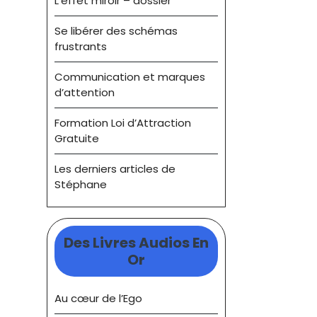
L’effet miroir – dossier
Se libérer des schémas
frustrants
Communication et marques
d’attention
Formation Loi d’Attraction
Gratuite
Les derniers articles de
Stéphane
Des Livres Audios En
Or
Au cœur de l’Ego