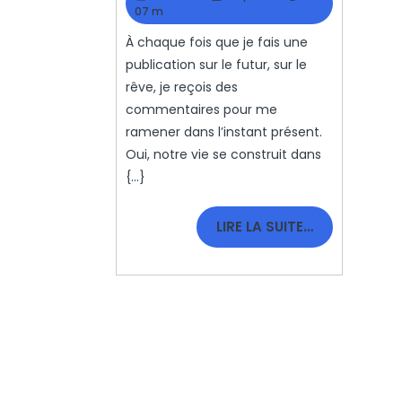
:
mai
07 m
2021
Kezako
À chaque fois que je fais une
?
publication sur le futur, sur le
rêve, je reçois des
commentaires pour me
ramener dans l’instant présent.
Oui, notre vie se construit dans
{...}
LIRE
LIRE LA SUITE…
LA
SUITE…