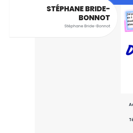
Aller
STÉPHANE BRIDE-
au
BONNOT
contenu
Stéphane Bride-Bonnot
A
T