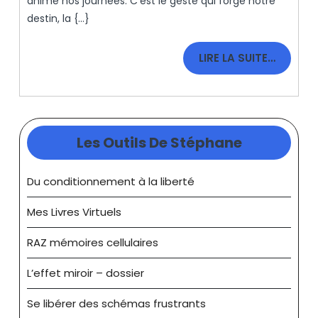
anime nos journées. C’est le geste qui forge notre
destin, la {...}
LIRE
LIRE LA SUITE…
LA
SUITE…
Les Outils De Stéphane
Du conditionnement à la liberté
Mes Livres Virtuels
RAZ mémoires cellulaires
L’effet miroir – dossier
Se libérer des schémas frustrants