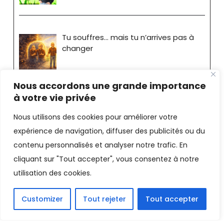
Tu souffres… mais tu n’arrives pas à
changer
Nous accordons une grande importance
à votre vie privée
Nous utilisons des cookies pour améliorer votre
expérience de navigation, diffuser des publicités ou du
Stéphane Bride-Bonnot
contenu personnalisés et analyser notre trafic. En
cliquant sur "Tout accepter", vous consentez à notre
Consultant - Coach |
Mentions
utilisation des cookies.
Légales
Facebook
LinkedIn
X
Email
PrintFriendly
Customizer
Tout rejeter
Tout accepter
Partager
sitemap
|
Coach loi d'attraction