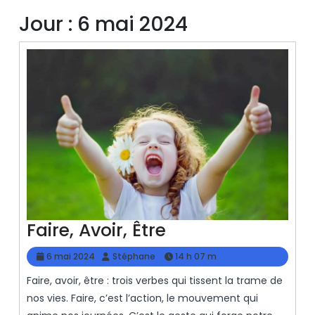
Jour :
6 mai 2024
Faire,
Faire, Avoir, Être
Avoir,
6
Stéphane
6 mai 2024
Stéphane
14 h 07 m
Être
mai
Faire, avoir, être : trois verbes qui tissent la trame de
2024
nos vies. Faire, c’est l’action, le mouvement qui