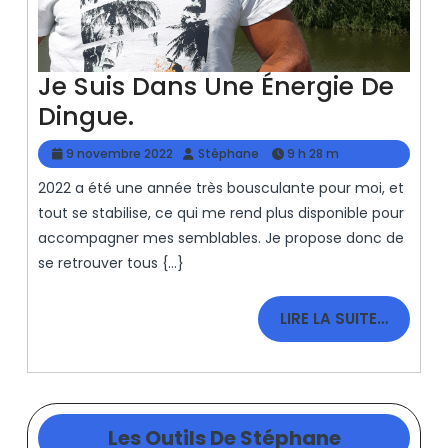
Je Suis Dans Une Énergie De
Je
Dingue.
Suis
9
Stéphane
9 novembre 2022
Stéphane
9 h 28 m
Dans
novembre
2022 a été une année très bousculante pour moi, et
2022
Une
tout se stabilise, ce qui me rend plus disponible pour
Énergie
accompagner mes semblables. Je propose donc de
De
se retrouver tous {...}
Dingue.
LIRE
LIRE LA SUITE…
LA
SUITE…
Les Outils De Stéphane