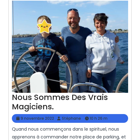
Nous Sommes Des Vrais
Nous
Magiciens.
Sommes
9
Stéphane
9 novembre 2022
Stéphane
10 h 26 m
Des
novembre
Quand nous commençons dans le spirituel, nous
2022
Vrais
apprenons à commander notre place de parking, et