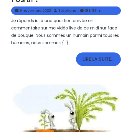
Être
9
Stéphane
9 novembre 2022
Stéphane
16 h 39 m
Toujours
novembre
Je réponds ici à une question arrivée en
2022
Positif
commentaire sur ma vidéo live de ce midi sur face
?
de bouque. Nous sommes un humain parmi tous les
humains, nous sommes {...}
LIRE
LIRE LA SUITE…
LA
SUITE…