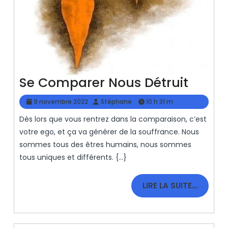
Se
Se Comparer Nous Détruit
Comp
9
Stéphane
9 novembre 2022
Stéphane
10 h 31 m
Nous
novembre
Dès lors que vous rentrez dans la comparaison, c’est
2022
Détrui
votre ego, et ça va générer de la souffrance. Nous
sommes tous des êtres humains, nous sommes
tous uniques et différents. {...}
LIRE
LIRE LA SUITE…
LA
SUITE…