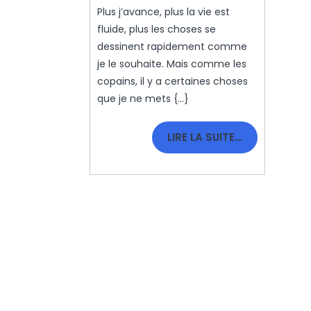
Résolutions
Plus j’avance, plus la vie est
fluide, plus les choses se
dessinent rapidement comme
je le souhaite. Mais comme les
copains, il y a certaines choses
que je ne mets {...}
LIRE
LIRE LA SUITE…
LA
SUITE…