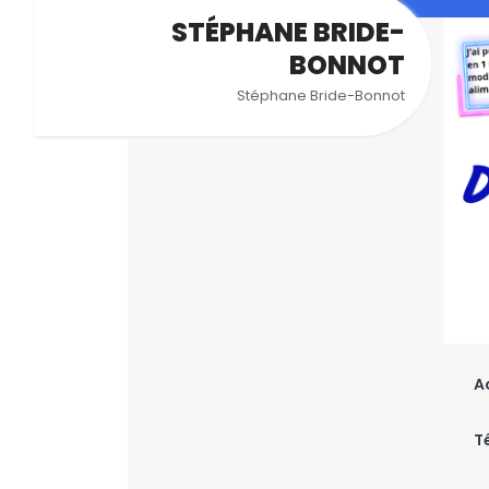
Aller
STÉPHANE BRIDE-
au
BONNOT
contenu
Stéphane Bride-Bonnot
A
T