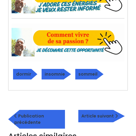
dormir
insomnie
sommeil
Navigation
Article
de
Publication
Article suivant
Publication
suivant
précédente
l’article
précédente