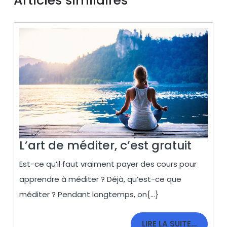
Articles similaires
L’art
L’art de méditer, c’est gratuit
de
Est-ce qu’il faut vraiment payer des cours pour
médit
apprendre à méditer ? Déjà, qu’est-ce que
c’est
méditer ? Pendant longtemps, on{...}
gratui
LIRE
LIRE LA SUITE…