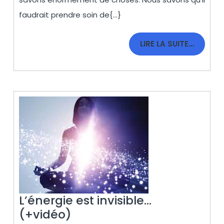
l’inconscience
faudrait prendre soin de{...}
LIRE
LIRE LA SUITE…
LA
SUITE…
L’énergie est invisible…
L’énergie
(+vidéo)