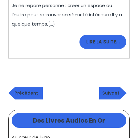
est
Je ne répare personne : créer un espace où
invisible…
l’autre peut retrouver sa sécurité intérieure Il y a
(+vidéo)
quelque temps,{...}
LIRE
LIRE LA SUITE…
LA
SUITE…
Navigation
Publication
Article
de
Précédent
Suivant
précédente
suivant
l’article
Des Livres Audios En Or
Au cœur de l’Ego