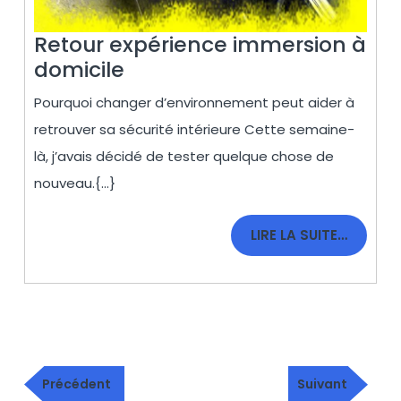
Retour expérience immersion à
Retour
domicile
expérience
Pourquoi changer d’environnement peut aider à
immersion
retrouver sa sécurité intérieure Cette semaine-
à
là, j’avais décidé de tester quelque chose de
domicile
nouveau.{...}
LIRE
LIRE LA SUITE…
LA
SUITE…
Navigation
Publication
Article
de
Précédent
Suivant