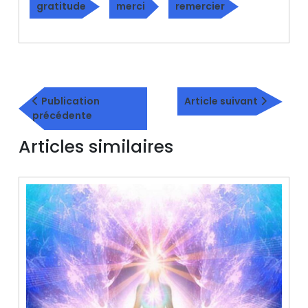
gratitude
merci
remercier
Navigation
Article
de
Publication
Article suivant
Publication
suivant
précédente
l’article
précédente
Articles similaires