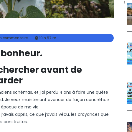
e
n commentaire
10 h 57 m
e bonheur.
 chercher avant de
arder
nciens schémas, et j’ai perdu 4 ans à faire une quête
rond. Je veux maintenant avancer de façon concrète. »
e époque de ma vie.
j’avais appris, ce que j’avais vécu, les croyances que
is construites.