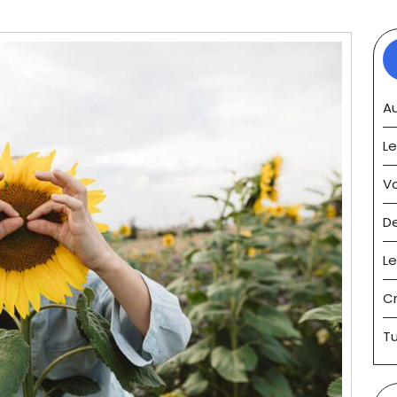
Au
Le
V
D
Le
C
Tu