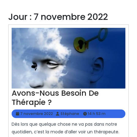
Jour :
7 novembre 2022
Avons-Nous Besoin De
Avons-
Thérapie ?
Nous
7
Stéphane
7 novembre 2022
Stéphane
14 h 53 m
Besoin
novembre
Dès lors que quelque chose ne va pas dans notre
2022
De
quotidien, c’est la mode d’aller voir un thérapeute.