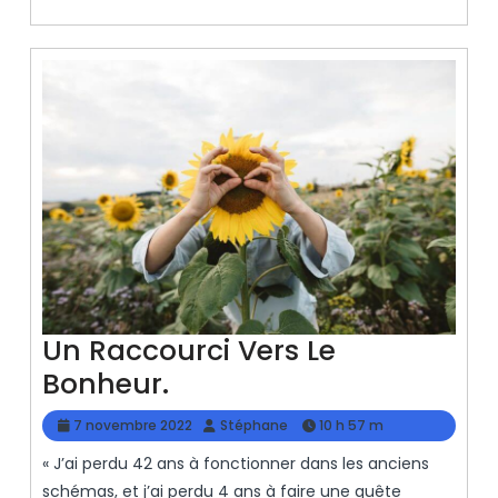
SUITE…
Un Raccourci Vers Le
Un
Bonheur.
Raccourci
7
Stéphane
7 novembre 2022
Stéphane
10 h 57 m
Vers
novembre
« J’ai perdu 42 ans à fonctionner dans les anciens
2022
Le
schémas, et j’ai perdu 4 ans à faire une quête