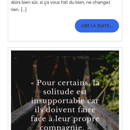
Thérapie
Alors bien sûr, si ça vous fait du bien, ne changez
?
rien. {...}
LIRE
LIRE LA SUITE…
LA
SUITE…