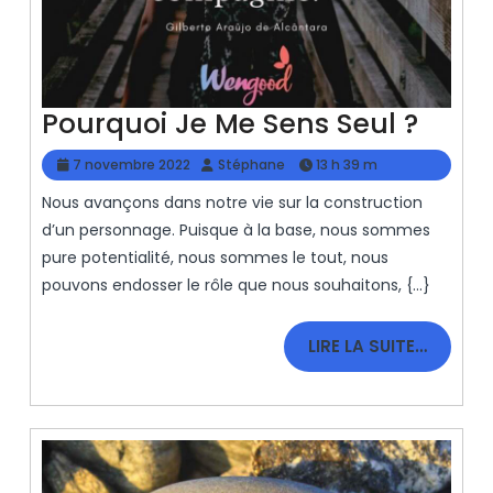
Pour
Pourquoi Je Me Sens Seul ?
Je
7
Stéphane
7 novembre 2022
Stéphane
13 h 39 m
Me
novembre
Nous avançons dans notre vie sur la construction
2022
Sens
d’un personnage. Puisque à la base, nous sommes
Seul
pure potentialité, nous sommes le tout, nous
?
pouvons endosser le rôle que nous souhaitons, {...}
LIRE
LIRE LA SUITE…
LA
SUITE…