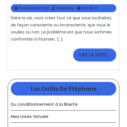
Pouvoir
7
Stéphane
7 novembre 2022
Stéphane
10 h 40 m
De
novembre
Dans la vie, vous créez tout ce que vous souhaitez,
2022
L’intention,
de façon consciente ou inconsciente, que vous le
C’est
vouliez ou non. Le problème est que nous sommes
Très
confrontés à l’humain, {...}
Puissant.
LIRE
LIRE LA SUITE…
LA
SUITE…
Les Outils De Stéphane
Du conditionnement à la liberté
Mes Livres Virtuels