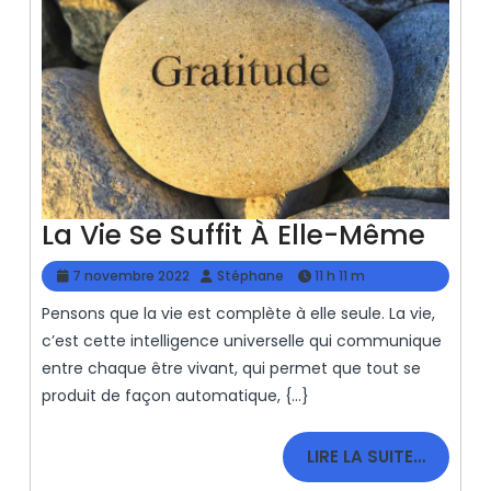
La
La Vie Se Suffit À Elle-Même
Vie
7
Stéphane
7 novembre 2022
Stéphane
11 h 11 m
Se
novembre
Pensons que la vie est complète à elle seule. La vie,
2022
Suffi
c’est cette intelligence universelle qui communique
À
entre chaque être vivant, qui permet que tout se
Elle-
produit de façon automatique, {...}
Mêm
LIRE
LIRE LA SUITE…
LA