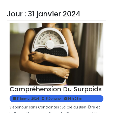
Jour :
31 janvier 2024
Co
Compréhension Du Surpoids
Du
31
Stéphane
31 janvier 2024
Stéphane
14 h 28 m
Sur
janvier
S’épanouir sans Contraintes : La Clé du Bien-Être et
2024