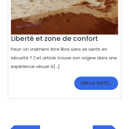
Liberté
Liberté et zone de confort
et
Peut-on vraiment être libre sans se sentir en
zone
sécurité ? Cet article trouve son origine dans une
de
expérience vécue à{...}
confort
LIRE
LIRE LA SUITE…
LA
SUITE…
Navigation