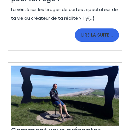
veux
La vérité sur les tirages de cartes : spectateur de
un
ta vie ou créateur de ta réalité ? Il y{...}
tirage
de
LIRE
LIRE LA SUITE…
cartes
LA
pour
SUITE…
ton
ego
?