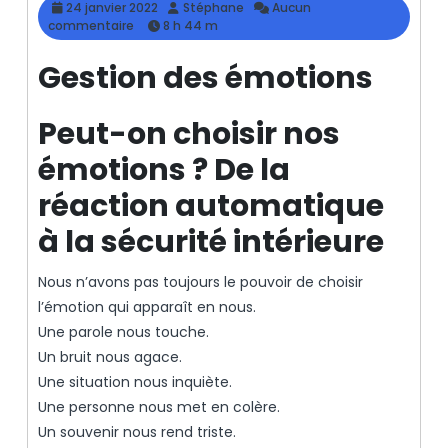
24
Stéphane
24 janvier 2022
Stéphane
Aucun
janvier
commentaire
8 h 44 m
2022
Gestion des émotions
Peut-on choisir nos
émotions ? De la
réaction automatique
à la sécurité intérieure
Nous n’avons pas toujours le pouvoir de choisir
l’émotion qui apparaît en nous.
Une parole nous touche.
Un bruit nous agace.
Une situation nous inquiète.
Une personne nous met en colère.
Un souvenir nous rend triste.