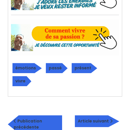
émotions
passé
présent
vivre
Navigation
Article
de
Publication
Article suivant
Publication
suivant
précédente