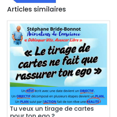
l’article
précédente
Articles similaires
Tu veux un tirage de cartes
Tu
pour ton ego ?