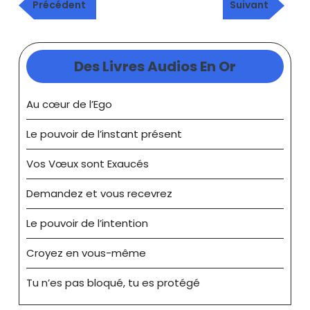
Publication
Article
de
Précédent
Suivant
précédente
suivant
l’article
Des Livres Audios En Or
Au cœur de l’Ego
Le pouvoir de l’instant présent
Vos Vœux sont Exaucés
Demandez et vous recevrez
Le pouvoir de l’intention
Croyez en vous-même
Tu n’es pas bloqué, tu es protégé