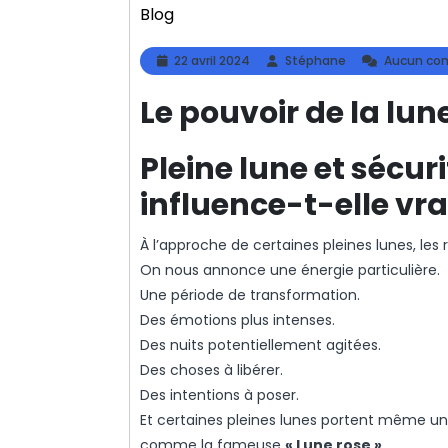
Blog
22
Stéphane
22 avril 2024
Stéphane
Aucun co
avril
2024
Le pouvoir de la lun
Pleine lune et sécuri
influence-t-elle vra
À l’approche de certaines pleines lunes, l
On nous annonce une énergie particulière.
Une période de transformation.
Des émotions plus intenses.
Des nuits potentiellement agitées.
Des choses à libérer.
Des intentions à poser.
Et certaines pleines lunes portent même u
comme la fameuse
« Lune rose »
.