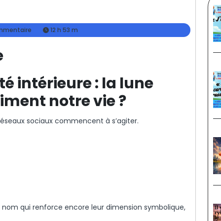
mmentaire
12 h 53 m
e
té intérieure : la lune
iment notre vie ?
es réseaux sociaux commencent à s’agiter.
n nom qui renforce encore leur dimension symbolique,