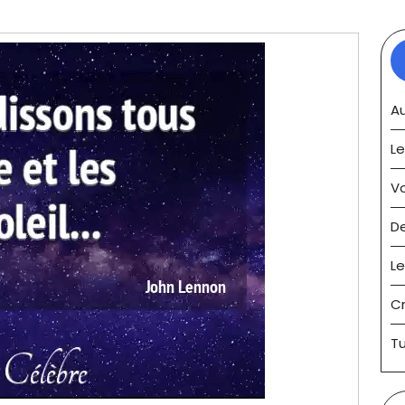
Au
Le
V
D
Le
C
Tu