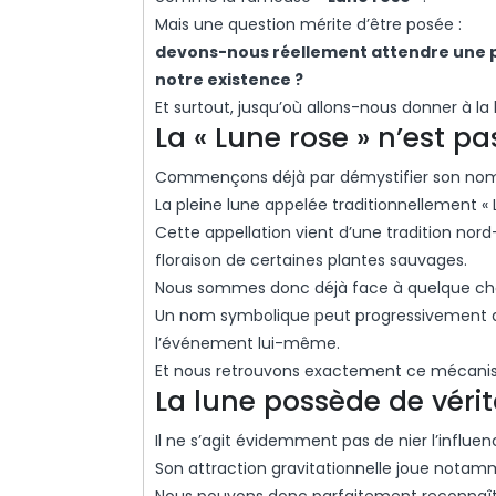
Mais une question mérite d’être posée :
devons-nous réellement attendre une p
notre existence ?
Et surtout, jusqu’où allons-nous donner à la
La « Lune rose » n’est p
Commençons déjà par démystifier son no
La pleine lune appelée traditionnellement «
Cette appellation vient d’une tradition nor
floraison de certaines plantes sauvages.
Nous sommes donc déjà face à quelque cho
Un nom symbolique peut progressivement de
l’événement lui-même.
Et nous retrouvons exactement ce mécanis
La lune possède de vérit
Il ne s’agit évidemment pas de nier l’influen
Son attraction gravitationnelle joue nota
Nous pouvons donc parfaitement reconnaître