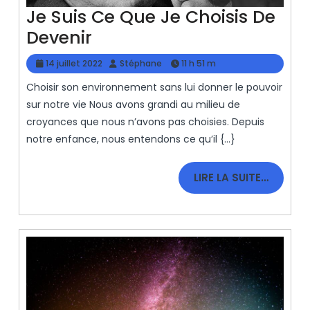
Je Suis Ce Que Je Choisis De
Je
Devenir
Suis
14
Stéphane
14 juillet 2022
Stéphane
11 h 51 m
Ce
juillet
Choisir son environnement sans lui donner le pouvoir
2022
Que
sur notre vie Nous avons grandi au milieu de
Je
croyances que nous n’avons pas choisies. Depuis
Choisis
notre enfance, nous entendons ce qu’il {...}
De
LIRE
Devenir
LIRE LA SUITE…
LA
SUITE…