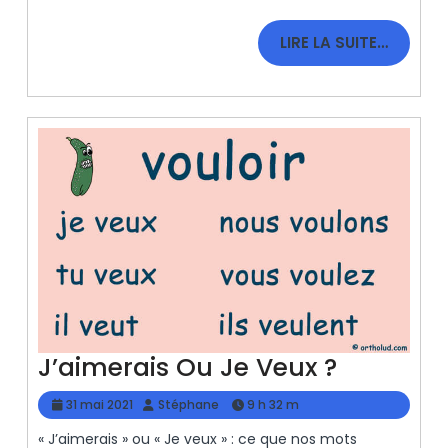
LIRE
LIRE LA SUITE…
LA
SUITE…
J’aimera
J’aimerais Ou Je Veux ?
Ou
31
Stéphane
31 mai 2021
Stéphane
9 h 32 m
Je
mai
« J’aimerais » ou « Je veux » : ce que nos mots
2021