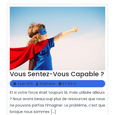
Vo
Vous Sentez-Vous Capable ?
Sen
4
Stéphane
4 juin 2021
Stéphane
9 h 54 m
Vo
juin
Et si votre force était toujours là, mais utilisée ailleurs
2021
Ca
? Nous avons beaucoup plus de ressources que nous
?
ne pouvons parfois l’imaginer. Le problème, c’est que
lorsque nous sommes {...}