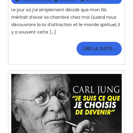
Des
novembre
Le jour où j’ai simplement décidé que mon fils
2022
Vrais
méritait d’avoir sa chambre chez moi Quand nous
Magiciens.
découvrons la loi d’attraction et le monde spirituel, il
y a souvent cette {...}
LIRE
LIRE LA SUITE…
LA
SUITE…