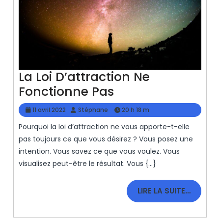
La Loi D’attraction Ne
La
Fonctionne Pas
Loi
11
Stéphane
11 avril 2022
Stéphane
20 h 18 m
D’attraction
avril
Pourquoi la loi d’attraction ne vous apporte-t-elle
2022
Ne
pas toujours ce que vous désirez ? Vous posez une
Fonctionne
intention. Vous savez ce que vous voulez. Vous
Pas
visualisez peut-être le résultat. Vous {...}
LIRE
LIRE LA SUITE…
LA
SUITE…