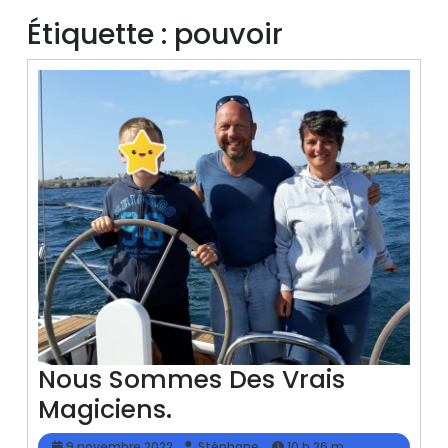
Étiquette :
pouvoir
Nous Sommes Des Vrais
Nous
Magiciens.
Sommes
9
Stéphane
9 novembre 2022
Stéphane
10 h 26 m