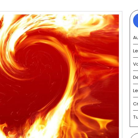
Au
Le
V
D
Le
C
Tu