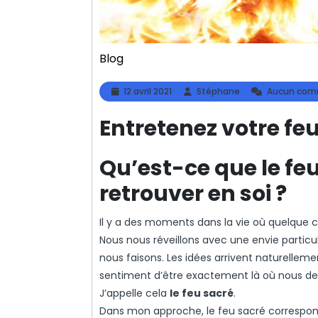
Blog
12
Stéphane
12 avril 2021
Stéphane
Aucun com
avril
2021
Entretenez votre fe
Qu’est-ce que le fe
retrouver en soi ?
Il y a des moments dans la vie où quelque 
Nous nous réveillons avec une envie partic
nous faisons. Les idées arrivent naturelleme
sentiment d’être exactement là où nous de
J’appelle cela
le feu sacré
.
Dans mon approche, le feu sacré correspond 