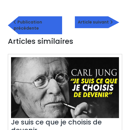
Navigation
Article
de
Publication
Article suivant
Publication
suivant
précédente
l’article
précédente
Articles similaires
Je suis ce que je choisis de
Je