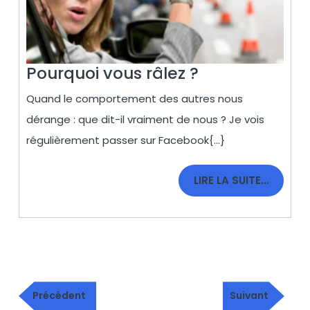
Pourquoi
Pourquoi vous râlez ?
vous
Quand le comportement des autres nous
râlez
dérange : que dit-il vraiment de nous ? Je vois
?
régulièrement passer sur Facebook{...}
LIRE
LIRE LA SUITE…
LA
SUITE…
Navigation
Publication
Article
de
Précédent
Suivant
précédente
suivant