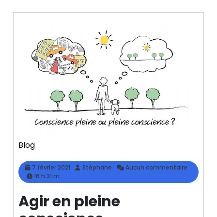
Blog
7
Stéphane
7 février 2021
Stéphane
Aucun commentaire
février
16 h 31 m
2021
Agir en pleine