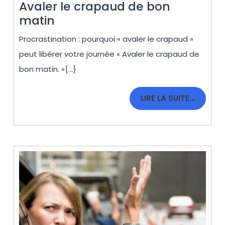
Avaler le crapaud de bon
Avaler
matin
le
Procrastination : pourquoi « avaler le crapaud »
crapaud
peut libérer votre journée « Avaler le crapaud de
de
bon matin. »{...}
bon
matin
LIRE
LIRE LA SUITE…
LA
SUITE…