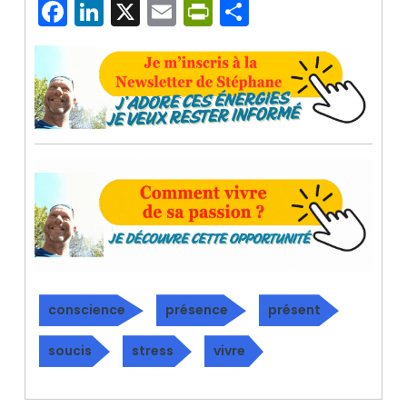
Facebook
LinkedIn
X
Email
PrintFriendly
Partager
conscience
présence
présent
soucis
stress
vivre