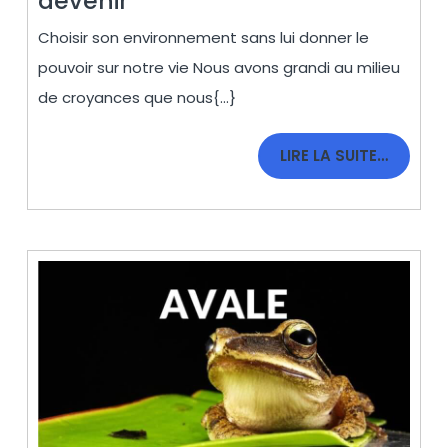
devenir
suis
Choisir son environnement sans lui donner le
ce
pouvoir sur notre vie Nous avons grandi au milieu
que
de croyances que nous{...}
je
choisis
LIRE
LIRE LA SUITE…
de
LA
devenir
SUITE…