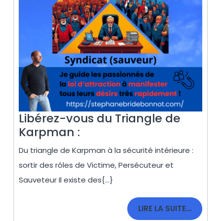
Libérez-vous du Triangle de
Libérez-
Karpman :
vous
Du triangle de Karpman à la sécurité intérieure :
du
sortir des rôles de Victime, Persécuteur et
Triangle
Sauveteur Il existe des{...}
de
Karpman
LIRE
LIRE LA SUITE…
:
LA