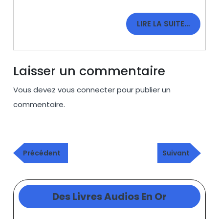
à
elle-
LIRE
LIRE LA SUITE…
même
LA
SUITE…
Laisser un commentaire
Vous devez
vous connecter
pour publier un
commentaire.
Navigation
Publication
Article
de
Précédent
Suivant
précédente
suivant
l’article
Des Livres Audios En Or