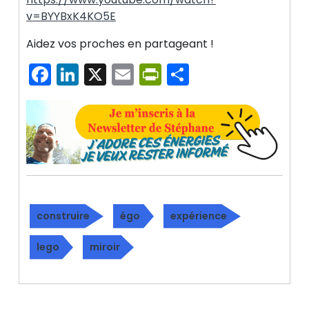
v=BYYBxK4KO5E
Aidez vos proches en partageant !
Facebook
LinkedIn
X
Email
PrintFriendly
Partager
construire
égo
expérience
lego
miroir