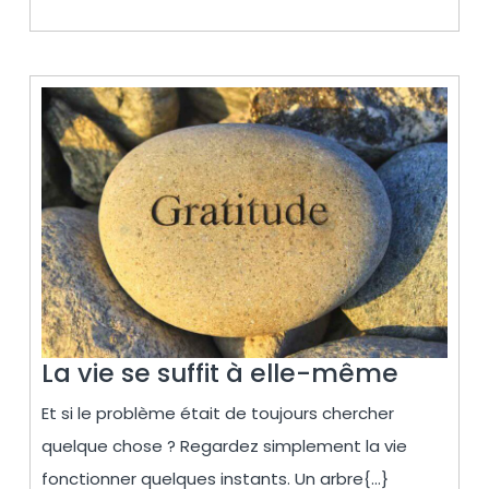
SUITE…
La
La vie se suffit à elle-même
vie
Et si le problème était de toujours chercher
se
quelque chose ? Regardez simplement la vie
suffit
fonctionner quelques instants. Un arbre{...}