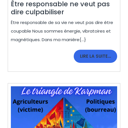
Être responsable ne veut pas
Être
dire culpabiliser
responsable
Être responsable de sa vie ne veut pas dire être
ne
coupable Nous sommes énergie, vibratoires et
veut
magnétiques. Dans ma manière{...}
pas
dire
LIRE
LIRE LA SUITE…
culpabiliser
LA
SUITE…