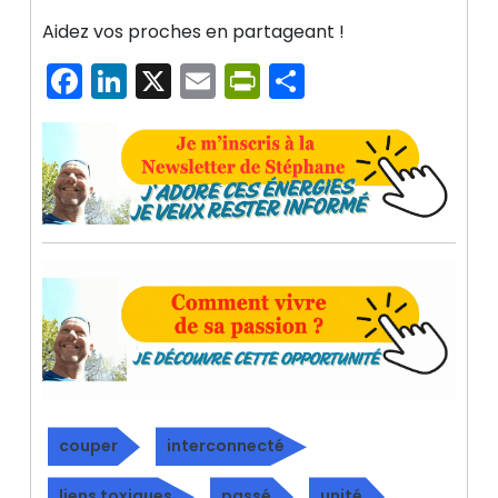
Aidez vos proches en partageant !
Facebook
LinkedIn
X
Email
PrintFriendly
Partager
couper
interconnecté
liens toxiques
passé
unité