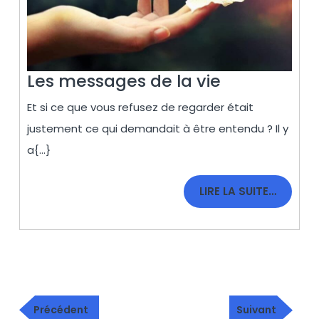
Les
Les messages de la vie
messages
Et si ce que vous refusez de regarder était
de
justement ce qui demandait à être entendu ? Il y
la
a{...}
vie
LIRE
LIRE LA SUITE…
LA
SUITE…
Navigation
Publication
Article
de
Précédent
Suivant