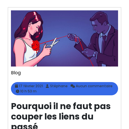
Blog
17
Stéphane
17 février 2021
Stéphane
Aucun commentaire
février
10 h 53 m
2021
Pourquoi il ne faut pas
couper les liens du
passé