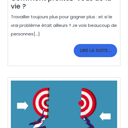
Comment
vie ?
profitez-
Travailler toujours plus pour gagner plus : et si le
vous
vrai problème était ailleurs ? Je vois beaucoup de
de
personnes{...}
la
vie
LIRE
LIRE LA SUITE…
?
LA
SUITE…